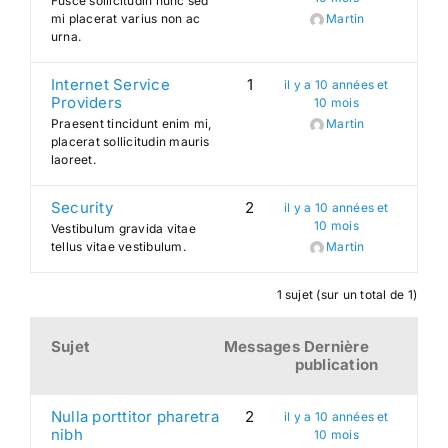
Fusce sollicitudin nunc sed
mi placerat varius non ac
Martin
urna.
Search
for:
Internet Service
1
il y a 10 années et
Providers
10 mois
Praesent tincidunt enim mi,
Martin
placerat sollicitudin mauris
laoreet.
Security
2
il y a 10 années et
10 mois
Vestibulum gravida vitae
tellus vitae vestibulum.
Martin
1 sujet (sur un total de 1)
Sujet
Messages
Dernière
publication
Nulla porttitor pharetra
2
il y a 10 années et
nibh
10 mois