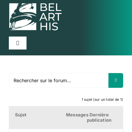
Skip
to
content
Toggle
Navigation
Accueil
Projet
Articles
Activités
1 sujet (sur un total de 1)
Ressources
Sujet
Messages
Dernière
publication
Contact