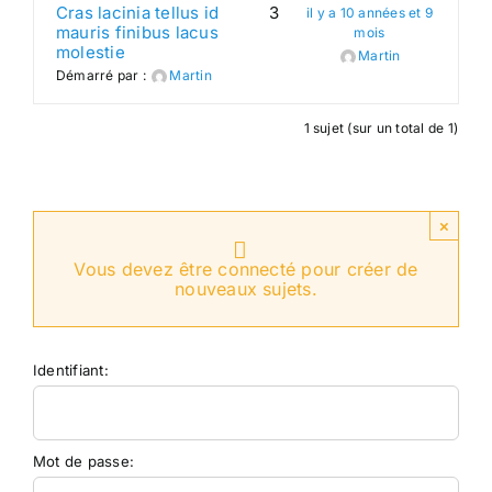
Cras lacinia tellus id
3
il y a 10 années et 9
mauris finibus lacus
mois
Search
molestie
Martin
Démarré par :
Martin
for:
1 sujet (sur un total de 1)
×
Vous devez être connecté pour créer de
nouveaux sujets.
Identifiant:
Mot de passe: