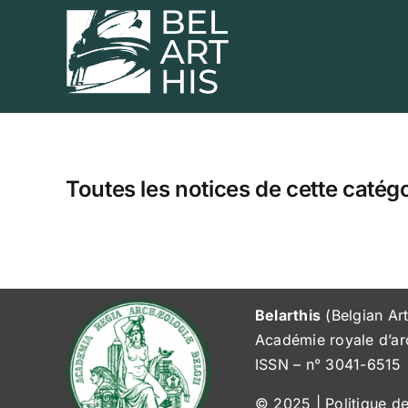
Passer
au
contenu
Toutes les notices de cette catégo
Belarthis
(Belgian Art
Académie royale d’arc
ISSN – n° 3041-6515
© 2025 |
Politique d