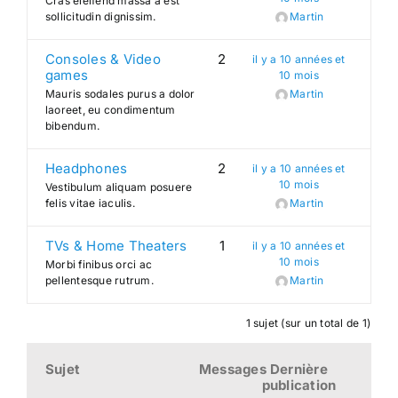
Cras eleifend massa a est
sollicitudin dignissim.
Martin
Search
Consoles & Video
2
il y a 10 années et
for:
games
10 mois
Mauris sodales purus a dolor
Martin
laoreet, eu condimentum
bibendum.
Headphones
2
il y a 10 années et
10 mois
Vestibulum aliquam posuere
felis vitae iaculis.
Martin
TVs & Home Theaters
1
il y a 10 années et
10 mois
Morbi finibus orci ac
pellentesque rutrum.
Martin
1 sujet (sur un total de 1)
Sujet
Messages
Dernière
publication