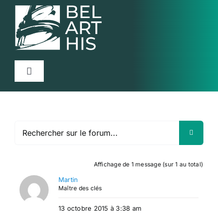
Skip
to
content
Toggle
Navigation
Accueil
Projet
Articles
Activités
Affichage de 1 message (sur 1 au total)
Martin
Ressources
Maître des clés
13 octobre 2015 à 3:38 am
Contact