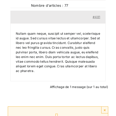
Nombre d'articles : 77
Search
#481
for:
Nullam quam neque, suscipit ut semper vel, scelerisque
id augue. Sed cursus vitae lectus et ullamcorper. Sed at
libero vel purus gravida tincidunt. Curabitur eleifend
nec leo fringilla cursus. Cras convallis, justo quis
pulvinar porta, libero diam vehicula augue, eu eleifend
leo enim nec enim. Duis porta tortor ac lectus dapibus,
vitae commodo tellus hendrerit. Quisque malesuada
aliquet lorem eget congue. Cras ullamcorper at libero
ac pharetra.
Affichage de 1 message (sur 1 au total)
×