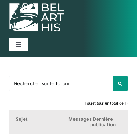
Skip
to
content
Toggle
Navigation
Accueil
Projet
Articles
Activités
1 sujet (sur un total de 1)
Ressources
Sujet
Messages
Dernière
publication
Contact