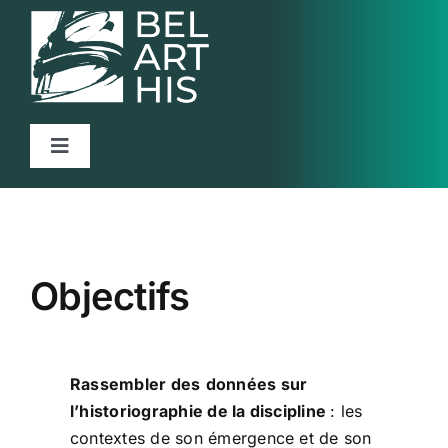
Skip
to
content
Toggle
Navigation
Accueil
Projet
Objectifs
Articles
Activités
Rassembler des
données sur
Ressources
l’historiographie de la discipline
: les
Contact
contextes de son émergence et de son