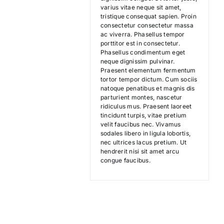
varius vitae neque sit amet,
tristique consequat sapien. Proin
Search
consectetur consectetur massa
ac viverra. Phasellus tempor
for:
porttitor est in consectetur.
Phasellus condimentum eget
neque dignissim pulvinar.
Praesent elementum fermentum
tortor tempor dictum. Cum sociis
natoque penatibus et magnis dis
parturient montes, nascetur
ridiculus mus. Praesent laoreet
tincidunt turpis, vitae pretium
velit faucibus nec. Vivamus
sodales libero in ligula lobortis,
nec ultrices lacus pretium. Ut
hendrerit nisi sit amet arcu
congue faucibus.