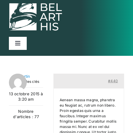
Skip
to
content
Toggle
Navigation
Accueil
Projet
Martin
#440
Maître des clés
Articles
13 octobre 2015 à
3:20 am
Activités
Aenean massa magna, pharetra
eu feugiat ac, rutrum non libero.
Proin egestas quis urna a
Nombre
Ressources
faucibus. Integer maximus
d'articles : 77
fringilla semper. Curabitur mollis
massa mi. Nunc at ex vel dui
Contact
dignissim congue. Ut tortor justo,