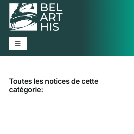
Passer
au
contenu
Navigation
à
Accueil
bascule
Projet
Toutes les notices de cette
Articles
catégorie:
Activités
Ressources
Contact