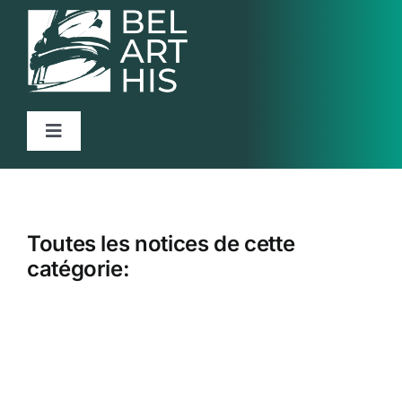
Passer
au
contenu
Navigation
à
Accueil
bascule
Projet
Toutes les notices de cette
Articles
catégorie:
Activités
Ressources
Contact