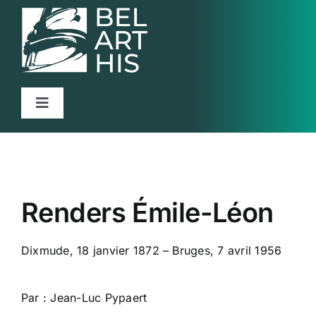
Skip
to
content
Toggle
Navigation
Accueil
Projet
Renders Émile-Léon
Articles
Activités
Dixmude, 18 janvier 1872 – Bruges, 7 avril 1956
Ressources
Par : Jean-Luc Pypaert
Contact