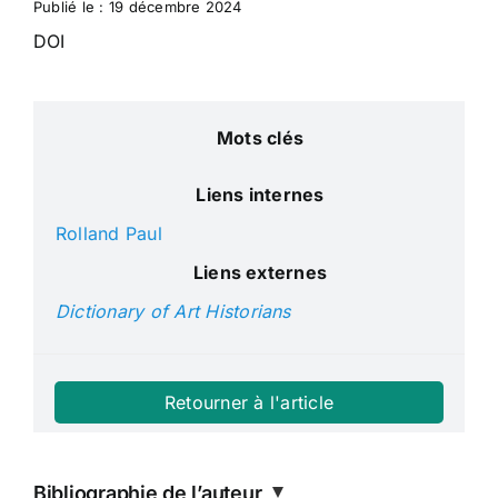
Publié le : 19 décembre 2024
DOI
Search
for:
Nl
Mots clés
En
Liens internes
Rolland Paul
Fr
Liens externes
Dictionary of Art Historians
Retourner à l'article
Bibliographie de l’auteur