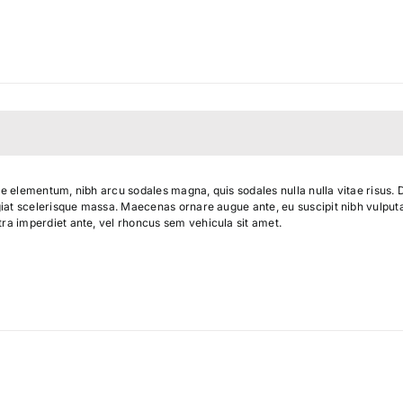
ue elementum, nibh arcu sodales magna, quis sodales nulla nulla vitae risus. Du
ugiat scelerisque massa. Maecenas ornare augue ante, eu suscipit nibh vulputa
tra imperdiet ante, vel rhoncus sem vehicula sit amet.