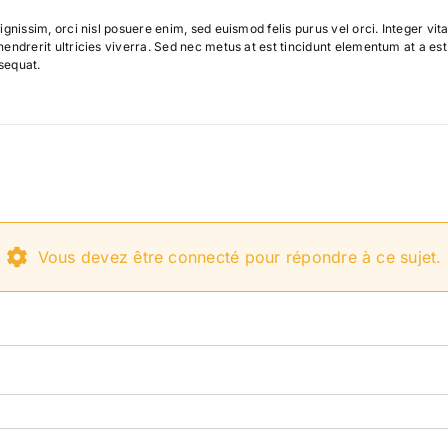
ignissim, orci nisl posuere enim, sed euismod felis purus vel orci. Integer v
endrerit ultricies viverra. Sed nec metus at est tincidunt elementum at a es
sequat.
Vous devez être connecté pour répondre à ce sujet.