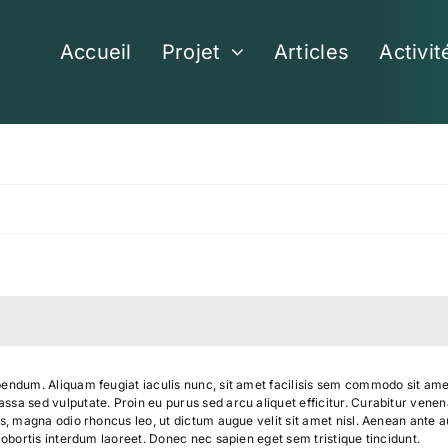
Accueil
Projet
Articles
Activit
endum. Aliquam feugiat iaculis nunc, sit amet facilisis sem commodo sit amet.
sa sed vulputate. Proin eu purus sed arcu aliquet efficitur. Curabitur venenat
s, magna odio rhoncus leo, ut dictum augue velit sit amet nisl. Aenean ante aug
 lobortis interdum laoreet. Donec nec sapien eget sem tristique tincidunt.