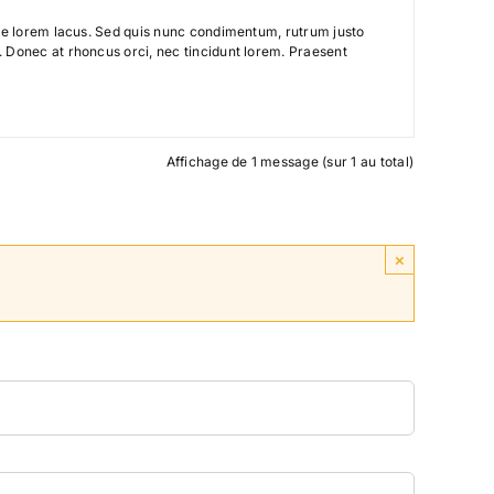
itae lorem lacus. Sed quis nunc condimentum, rutrum justo
t. Donec at rhoncus orci, nec tincidunt lorem. Praesent
Affichage de 1 message (sur 1 au total)
×