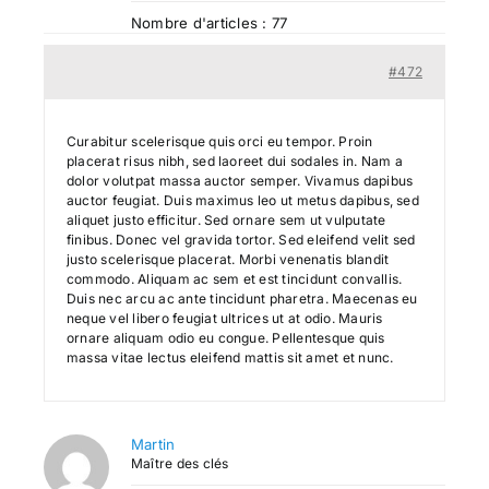
Nombre d'articles : 77
Search
#472
for:
Curabitur scelerisque quis orci eu tempor. Proin
placerat risus nibh, sed laoreet dui sodales in. Nam a
dolor volutpat massa auctor semper. Vivamus dapibus
auctor feugiat. Duis maximus leo ut metus dapibus, sed
aliquet justo efficitur. Sed ornare sem ut vulputate
finibus. Donec vel gravida tortor. Sed eleifend velit sed
justo scelerisque placerat. Morbi venenatis blandit
commodo. Aliquam ac sem et est tincidunt convallis.
Duis nec arcu ac ante tincidunt pharetra. Maecenas eu
neque vel libero feugiat ultrices ut at odio. Mauris
ornare aliquam odio eu congue. Pellentesque quis
massa vitae lectus eleifend mattis sit amet et nunc.
Martin
Maître des clés