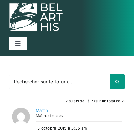
Skip
to
content
Toggle
Navigation
Accueil
Projet
Articles
Activités
2 sujets de 1 à 2 (sur un total de 2)
Martin
Ressources
Maître des clés
13 octobre 2015 à 3:35 am
Contact